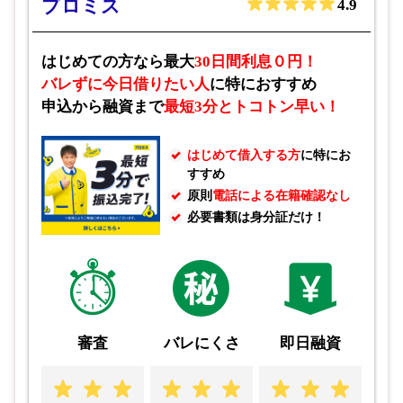
プロミス
4.9
はじめての方なら最大
30日間利息０円！
バレずに今日借りたい人
に特におすすめ
申込から融資まで
最短3分とトコトン早い！
はじめて借入する方
に特にお
すすめ
原則
電話による在籍確認なし
必要書類は身分証だけ！
審査
バレにくさ
即日融資