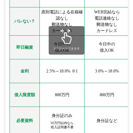
原則電話による在籍確
WEB完結なら
認なし
電話連絡なし
バレない？
郵送物なし
郵送物なし
カードレス
カードレス
今日中の
今日中の
即日融資
スクロールできます
借入OK
借入OK
金利
2.5%～18.0% ※1
3.0%～18.0%
借入限度額
800万円
800万円
身分証のみ
必要資料
身分証など
50万円以内なら
収入証明書不要