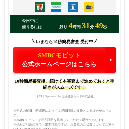
今日中に
4
31
48
借りるには
残り
時間
分
秒
いまなら10秒簡易審査 受付中
SMBCモビット
公式ホームページはこちら
10秒簡易審査後、続けて本審査まで進めておくと手
続きがスムーズです！
【PR】Sponsored by 三井住友カード株式会社
※申込の曜日、時間帯によっては翌日以降の取扱となる場合がありま
す。
※SMBCモビットは収入証明を提出していただく場合があります。
※他社ご利用の方でも審査可能ですが、お客様のご状況によってご利用
いただけない場合もございます。