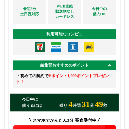
WEB完結
最短3分
今日中の
郵送物なし
土日祝対応
借入OK
カードレス
利用可能なコンビニ
編集部おすすめのポイント
・初めての契約で
Vポイント1,000ポイントプレゼン
ト！
今日中に
4
31
48
借りるには
残り
時間
分
秒
スマホでかんたん3分 審査受付中