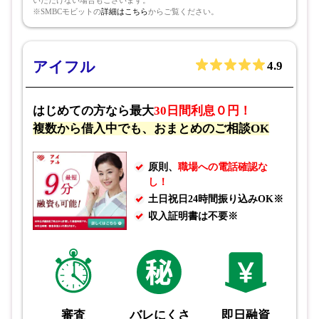
※SMBCモビットの
詳細はこちら
からご覧ください。
アイフル
4.9
はじめての方なら最大
30日間利息０円！
複数から借入中でも、おまとめのご相談OK
原則、
職場への電話確認な
し！
土日祝日24時間振り込みOK※
収入証明書は不要※
審査
バレにくさ
即日融資