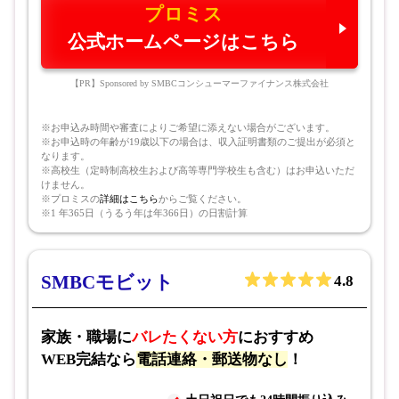
プロミス
公式ホームページはこちら
【PR】Sponsored by SMBCコンシューマーファイナンス株式会社
※お申込み時間や審査によりご希望に添えない場合がございます。
※お申込時の年齢が19歳以下の場合は、収入証明書類のご提出が必須と
なります。
※高校生（定時制高校生および高等専門学校生も含む）はお申込いただ
けません。
※プロミスの
詳細はこちら
からご覧ください。
※1 年365日（うるう年は年366日）の日割計算
SMBCモビット
4.8
家族・職場に
バレたくない方
におすすめ
WEB完結なら
電話連絡・郵送物なし
！