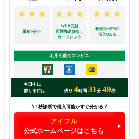
WEB完結
最短今日中の
最短9分※
原則郵送物なし
借入OK※
カードレス※
利用可能なコンビニ
今日中に
4
31
48
借りるには
残り
時間
分
秒
1秒診断で借入可能かすぐ分かる
アイフル
公式ホームページはこちら