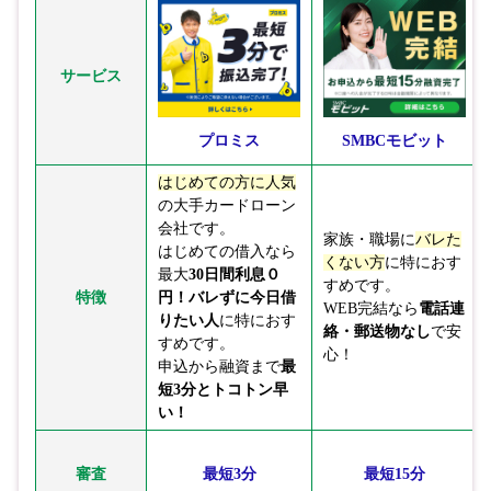
サービス
プロミス
SMBCモビット
はじめての方に人気
の大手カードローン
会社です。
家族・職場に
バレた
はじめての借入なら
くない方
に特におす
最大
30日間利息０
すめです。
特徴
円！
バレずに今日借
WEB完結なら
電話連
りたい人
に特におす
絡・郵送物なし
で安
すめです。
心！
申込から融資まで
最
短3分とトコトン早
い！
審査
最短3分
最短15分