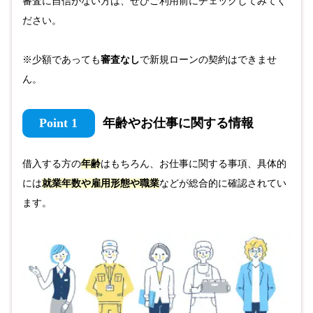
審査に自信がない方は、ぜひご利用前にチェックしてみてく
ださい。
※少額であっても
審査なし
で新規ローンの契約はできませ
ん。
Point 1
年齢やお仕事に関する情報
借入する方の
年齢
はもちろん、お仕事に関する事項、具体的
には
就業年数や雇用形態や職業
などが総合的に確認されてい
ます。