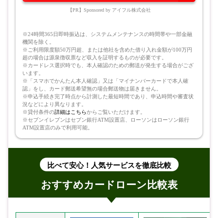
【PR】Sponsored by アイフル株式会社
※24時間365日即時振込は、システムメンテナンスの時間帯や一部金融
機関を除く。
※ご利用限度額50万円超、または他社を含めた借り入れ金額が100万円
超の場合は源泉徴収票など収入を証明するものが必要です。
※カードレス選択時でも、本人確認のための郵送が発生する場合がござ
います。
※「スマホでかんたん本人確認」又は「マイナンバーカードで本人確
認」をし、カード郵送希望無の場合郵送物は届きません。
※申込手続き完了時点から計測した最短時間であり、申込時間や審査状
況などにより異なります。
※貸付条件の
詳細はこちら
からご覧いただけます。
※セブンイレブンはセブン銀行ATM設置店、ローソンはローソン銀行
ATM設置店のみで利用可能。
比べて安心！人気サービスを徹底比較
おすすめカードローン比較表