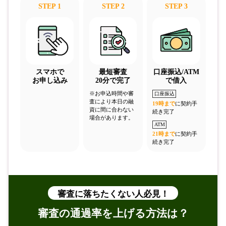
STEP 1
STEP 2
STEP 3
スマホで
最短審査
口座振込/ATM
お申し込み
20分で完了
で借入
※お申込時間や審
口座振込
査により本日の融
19時まで
に契約手
資に間に合わない
続き完了
場合があります。
ATM
21時まで
に契約手
続き完了
審査に落ちたくない人必見！
審査の通過率を上げる方法は？