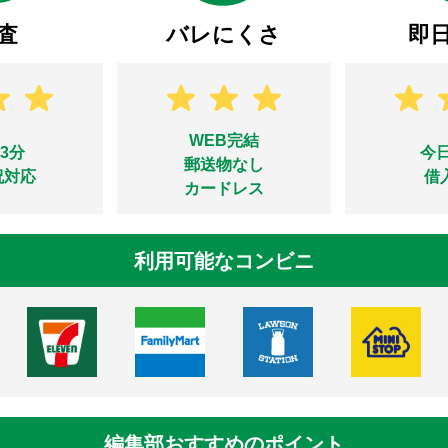
査
バレにくさ
即
WEB完結
3分
今
郵送物なし
祝対応
借
カードレス
利用可能なコンビニ
編集部おすすめのポイント