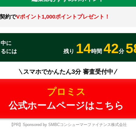
契約で
Vポイント1,000ポイントプレゼント！
日中に
14
42
5
りるには
残り
時間
分
スマホでかんたん3分 審査受付中
プロミス
公式ホームページはこちら
【PR】Sponsored by SMBCコンシューマーファイナンス株式会社