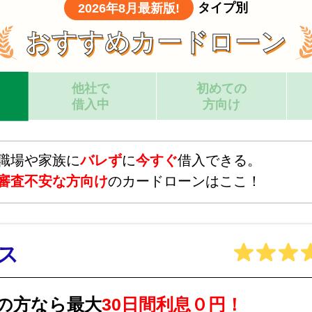
タイプ別
2026年8月最新版!
おすすめカードローン
他社で
初めての
借入中
方向け
職場や家族に
バレず
に
今すぐ
借入できる。
審査不安な方向け
のカードローンはここ！
ス
の方なら最大
30日間利息０円！