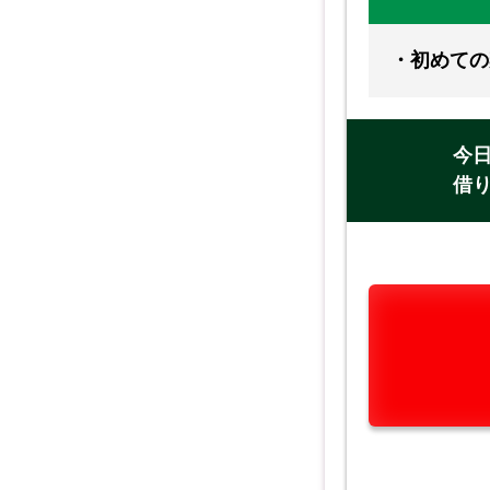
・初めての
今
借