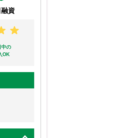
日融資
日中の
入OK