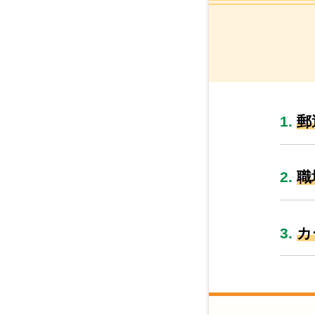
1.
郵
2.
職
3.
カ