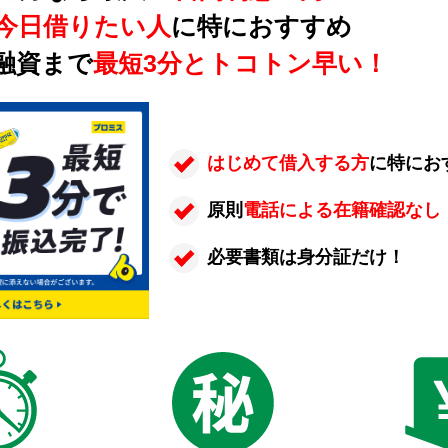
今日借りたい人
に特におすすめ
融資まで
最短3分とトコトン早い！
はじめて借入する方
に特にお
原則
電話による在籍確認なし
必要書類は身分証だけ！