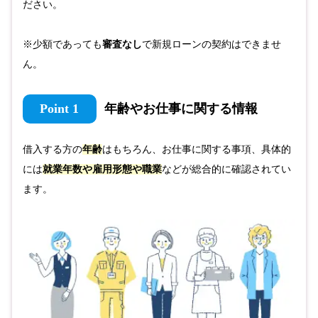
ださい。
※少額であっても
審査なし
で新規ローンの契約はできませ
ん。
Point 1
年齢やお仕事に関する情報
借入する方の
年齢
はもちろん、お仕事に関する事項、具体的
には
就業年数や雇用形態や職業
などが総合的に確認されてい
ます。