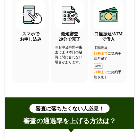
スマホで
最短審査
口座振込/ATM
お申し込み
20分で完了
で借入
※お申込時間や審
口座振込
査により本日の融
19時まで
に契約手
資に間に合わない
続き完了
場合があります。
ATM
21時まで
に契約手
続き完了
審査に落ちたくない人必見！
審査の通過率を上げる方法は？