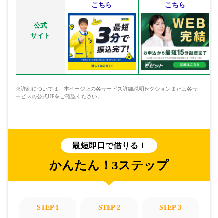
こちら
こちら
公式
サイト
※詳細については、本ページ上の各サービス詳細説明セクションまたは各サ
ービスの公式HPをご確認ください。
最短即日で借りる！
かんたん！3ステップ
STEP 1
STEP 2
STEP 3