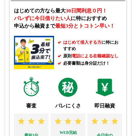
はじめての方なら最大
30日間利息０円！
バレずに今日借りたい人
に特におすすめ
申込から融資まで
最短3分とトコトン早い！
はじめて借入する方
に特にお
すすめ
原則
電話による在籍確認なし
必要書類は身分証だけ！
審査
バレにくさ
即日融資
WEB完結
最短3分
今日中の