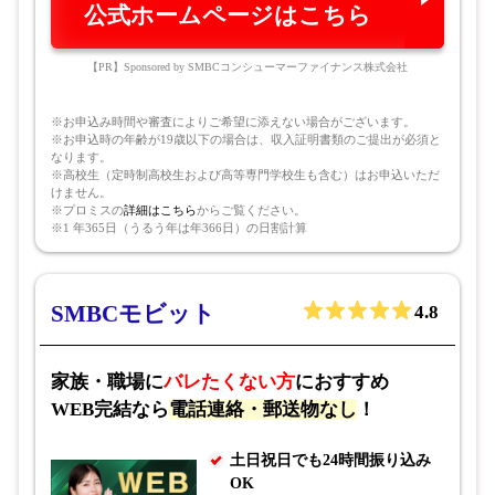
公式ホームページはこちら
【PR】Sponsored by SMBCコンシューマーファイナンス株式会社
※お申込み時間や審査によりご希望に添えない場合がございます。
※お申込時の年齢が19歳以下の場合は、収入証明書類のご提出が必須と
なります。
※高校生（定時制高校生および高等専門学校生も含む）はお申込いただ
けません。
※プロミスの
詳細はこちら
からご覧ください。
※1 年365日（うるう年は年366日）の日割計算
SMBCモビット
4.8
家族・職場に
バレたくない方
におすすめ
WEB完結なら
電話連絡・郵送物なし
！
土日祝日でも24時間振り込み
OK