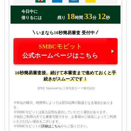
今日中に
18
33
10
借りるには
残り
時間
分
秒
いまなら10秒簡易審査 受付中
SMBCモビット
公式ホームページはこちら
10秒簡易審査後、続けて本審査まで進めておくと手
続きがスムーズです！
【PR】Sponsored by 三井住友カード株式会社
※申込の曜日、時間帯によっては翌日以降の取扱となる場合がありま
す。
※SMBCモビットは収入証明を提出していただく場合があります。
※他社ご利用の方でも審査可能ですが、お客様のご状況によってご利用
いただけない場合もございます。
※SMBCモビットの
詳細はこちら
からご覧ください。