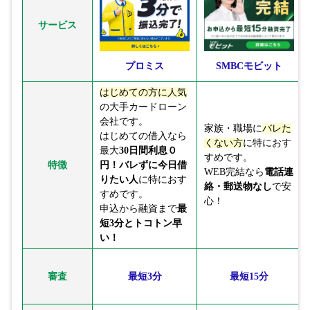
サービス
プロミス
SMBCモビット
はじめての方に人気
の大手カードローン
会社です。
家族・職場に
バレた
はじめての借入なら
くない方
に特におす
最大
30日間利息０
すめです。
特徴
円！
バレずに今日借
WEB完結なら
電話連
りたい人
に特におす
絡・郵送物なし
で安
すめです。
心！
申込から融資まで
最
短3分とトコトン早
い！
審査
最短3分
最短15分