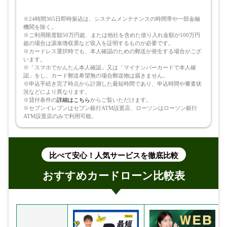
※24時間365日即時振込は、システムメンテナンスの時間帯や一部金融
機関を除く。
※ご利用限度額50万円超、または他社を含めた借り入れ金額が100万円
超の場合は源泉徴収票など収入を証明するものが必要です。
※カードレス選択時でも、本人確認のための郵送が発生する場合がござ
います。
※「スマホでかんたん本人確認」又は「マイナンバーカードで本人確
認」をし、カード郵送希望無の場合郵送物は届きません。
※申込手続き完了時点から計測した最短時間であり、申込時間や審査状
況などにより異なります。
※貸付条件の
詳細はこちら
からご覧いただけます。
※セブンイレブンはセブン銀行ATM設置店、ローソンはローソン銀行
ATM設置店のみで利用可能。
比べて安心！人気サービスを徹底比較
おすすめカードローン比較表