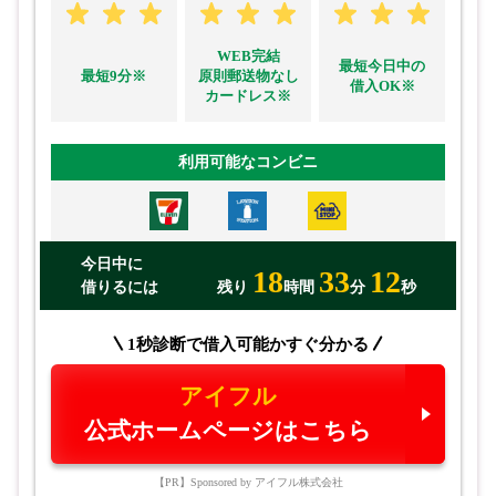
WEB完結
最短今日中の
最短9分※
原則郵送物なし
借入OK※
カードレス※
利用可能なコンビニ
今日中に
18
33
10
借りるには
残り
時間
分
秒
1秒診断で借入可能かすぐ分かる
アイフル
公式ホームページはこちら
【PR】Sponsored by アイフル株式会社