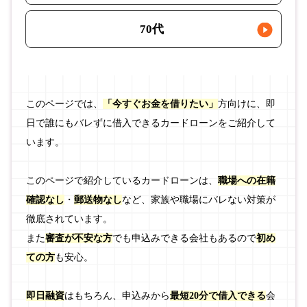
70代
このページでは、
「今すぐお金を借りたい」
方向けに、即
日で誰にもバレずに借入できるカードローンをご紹介して
います。
このページで紹介しているカードローンは、
職場への在籍
確認なし
・
郵送物なし
など、家族や職場にバレない対策が
徹底されています。
また
審査が不安な方
でも申込みできる会社もあるので
初め
ての方
も安心。
即日融資
はもちろん、申込みから
最短20分で借入できる
会