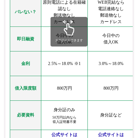
原則電話による在籍確
WEB完結なら
認なし
電話連絡なし
バレない？
郵送物なし
郵送物なし
カードレス
カードレス
今日中の
今日中の
即日融資
スクロールできます
借入OK
借入OK
金利
2.5%～18.0% ※1
3.0%～18.0%
借入限度額
800万円
800万円
身分証のみ
必要資料
身分証など
50万円以内なら
収入証明書不要
公式サイトは
公式サイトは