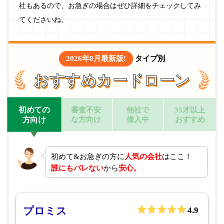
社もあるので、お急ぎの場合はぜひ詳細をチェックしてみ
てくださいね。
2026年8月最新版!
タイプ別
おすすめカードローン
初めての
審査不安
他社で
35才以上
な方向け
借入中
おすすめ
方向け
初めて&お急ぎの方に
人気の会社
はここ！
誰にもバレない
から
安心。
プロミス
4.9