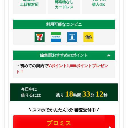
郵送物なし
土日祝対応
借入OK
カードレス
利用可能なコンビニ
編集部おすすめのポイント
・初めての契約で
Vポイント1,000ポイントプレゼン
ト！
今日中に
18
33
10
借りるには
残り
時間
分
秒
スマホでかんたん3分 審査受付中
プロミス