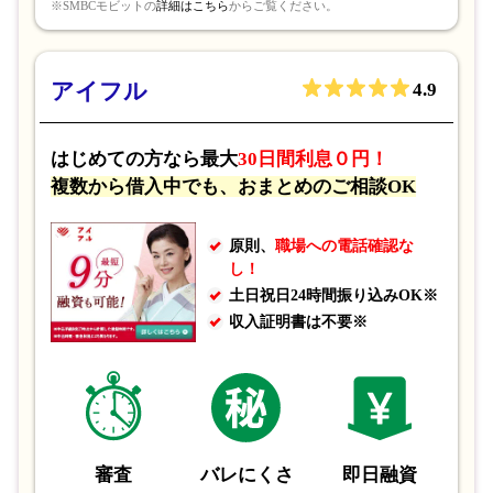
※SMBCモビットの
詳細はこちら
からご覧ください。
アイフル
4.9
はじめての方なら最大
30日間利息０円！
複数から借入中でも、おまとめのご相談OK
原則、
職場への電話確認な
し！
土日祝日24時間振り込みOK※
収入証明書は不要※
審査
バレにくさ
即日融資