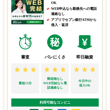
OK
WEB申込なら勤務先への電話
必要資料
必要なのは本人確認資料のみ
連絡なし
アプリでセブン銀行ATMから
借入・返済
最後にカードローンの申し込みに必要な資料をご紹介しま
す。
審査
バレにくさ
即日融資
郵送物なし
今日中の
最短15分
WEB完結なら電
借入OK
話連絡なし
利用可能なコンビニ