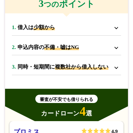
3
ポイント
つの
ださい。
※少額であっても
審査なし
で新規ローンの契約はできませ
1.
借入は
少額から
ん。
2.
申込内容の
不備・嘘はNG
Point 1
年齢やお仕事に関する情報
借入する方の
年齢
はもちろん、お仕事に関する事項、具体的
3.
同時・短期間に
複数社から借入しない
には
就業年数や雇用形態や職業
などが総合的に確認されてい
ます。
審査が不安でも借りられる
4
カードローン
選
プロミス
4.9