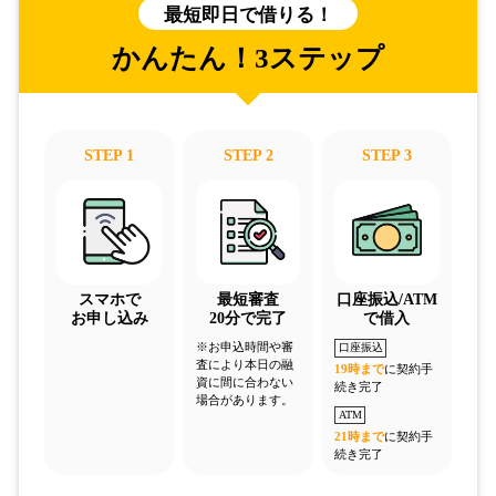
最短即日で借りる！
かんたん！3ステップ
STEP 1
STEP 2
STEP 3
スマホで
最短審査
口座振込/ATM
お申し込み
20分で完了
で借入
※お申込時間や審
口座振込
査により本日の融
19時まで
に契約手
資に間に合わない
続き完了
場合があります。
ATM
21時まで
に契約手
続き完了