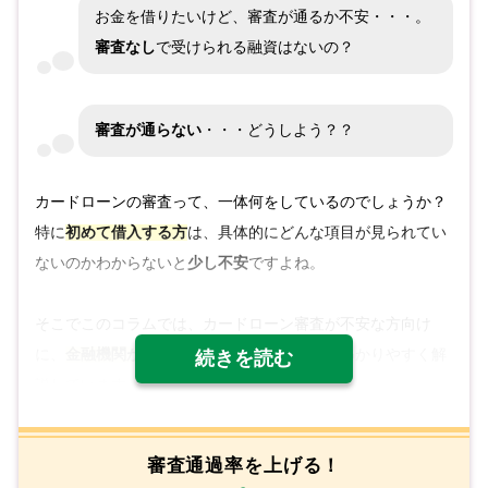
お金を借りたいけど、審査が通るか不安・・・。
審査なし
で受けられる融資はないの？
審査が通らない
・・・どうしよう？？
カードローンの審査って、一体何をしているのでしょうか？
特に
初めて借入する方
は、具体的にどんな項目が見られてい
ないのかわからないと
少し不安
ですよね。
そこでこのコラムでは、カードローン審査が不安な方向け
に、
金融機関がチェックしているポイント
をわかりやすく解
説しています。
さらに、
申込時に必要な資料
についても解説しているので、
審査通過率を上げる！
審査に自信がない方は、ぜひご利用前にチェックしてみてく