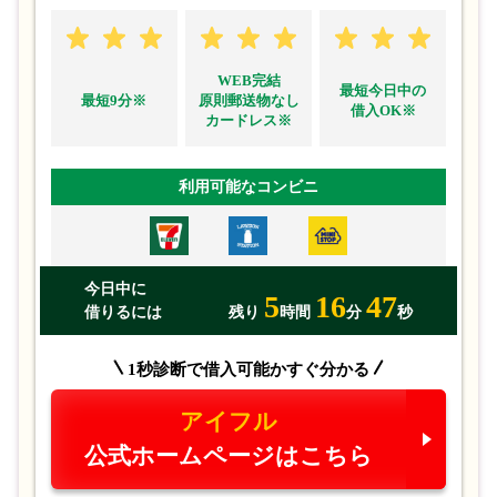
WEB完結
最短今日中の
最短9分※
原則郵送物なし
借入OK※
カードレス※
利用可能なコンビニ
今日中に
5
16
47
借りるには
残り
時間
分
秒
1秒診断で借入可能かすぐ分かる
アイフル
公式ホームページはこちら