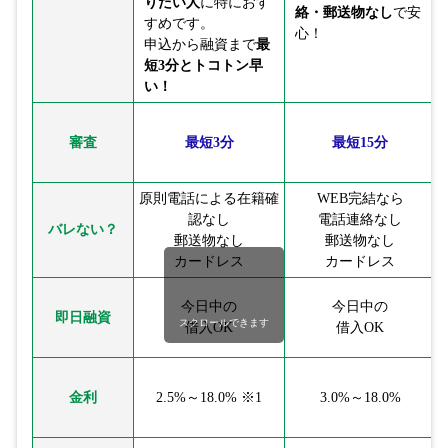
りたい人
に特におす
絡・郵送物なし
で安
すめです。
心！
申込から融資まで
最
短3分とトコトン早
い！
審査
最短3分
最短15分
原則電話による在籍確
WEB完結なら
認なし
電話連絡なし
バレない？
郵送物なし
郵送物なし
カードレス
カードレス
今日中の
今日中の
即日融資
スクロールできます
借入OK
借入OK
金利
2.5%～18.0% ※1
3.0%～18.0%