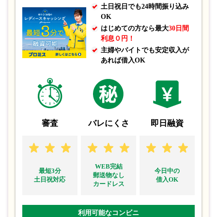
土日祝日でも24時間振り込み
OK
はじめての方なら最大
30日間
利息０円！
主婦やバイトでも安定収入が
あれば借入OK
審査
バレにくさ
即日融資
WEB完結
最短3分
今日中の
郵送物なし
土日祝対応
借入OK
カードレス
利用可能なコンビニ