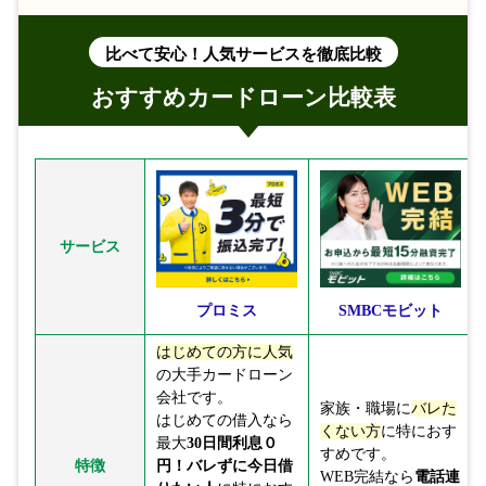
比べて安心！人気サービスを徹底比較
おすすめカードローン比較表
サービス
プロミス
SMBCモビット
はじめての方に人気
の大手カードローン
会社です。
家族・職場に
バレた
はじめての借入なら
くない方
に特におす
最大
30日間利息０
すめです。
特徴
円！
バレずに今日借
WEB完結なら
電話連