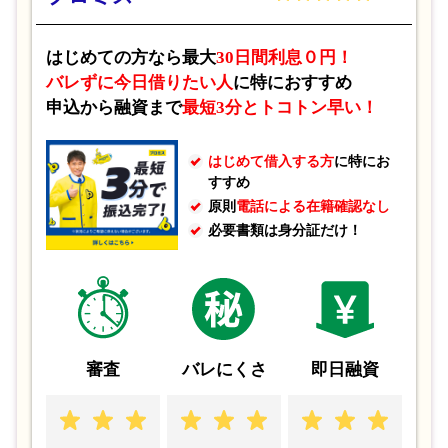
はじめての方なら最大
30日間利息０円！
バレずに今日借りたい人
に特におすすめ
申込から融資まで
最短3分とトコトン早い！
基本的には、成人しており安定した収入があれば、
低収入の
方でもお申し込みすることが可能
です。
はじめて借入する方
に特にお
すすめ
Point 2
事故情報
原則
電話による在籍確認なし
必要書類は身分証だけ！
過去に
債務整理や自己破産、支払いの大幅な遅延
など、いわ
ゆる「金融事故」が発生していないかが確認されています。
審査
バレにくさ
即日融資