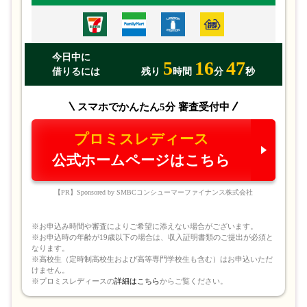
今日中に
5
16
47
借りるには
残り
時間
分
秒
スマホでかんたん5分 審査受付中
プロミスレディース
公式ホームページはこちら
【PR】Sponsored by SMBCコンシューマーファイナンス株式会社
※お申込み時間や審査によりご希望に添えない場合がございます。
※お申込時の年齢が19歳以下の場合は、収入証明書類のご提出が必須と
なります。
※高校生（定時制高校生および高等専門学校生も含む）はお申込いただ
けません。
※プロミスレディースの
詳細はこちら
からご覧ください。