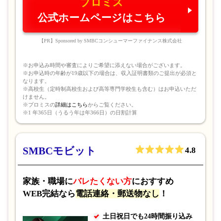
プロミス
公式ホームページはこちら
【PR】Sponsored by SMBCコンシューマーファイナンス株式会社
※お申込み時間や審査によりご希望に添えない場合がございます。
※お申込時の年齢が19歳以下の場合は、収入証明書類のご提出が必須と
なります。
※高校生（定時制高校生および高等専門学校生も含む）はお申込いただ
けません。
※プロミスの
詳細はこちら
からご覧ください。
※1 年365日（うるう年は年366日）の日割計算
「総量規制」という言葉をお聞きになった方も多いかと思い
ますが、消費者金融は貸金業法でお借入できる金額は
年収の
SMBCモビット
3分の1まで
と法律で定められているのです。また、銀行から
4.8
のお借入れの場合も、総量規制に相当する規制を設けられて
います。
家族・職場に
バレたくない方
におすすめ
WEB完結なら
電話連絡・郵送物なし
！
借入可能額を超える金額を借入しようとしても
審査落ちして
土日祝日でも24時間振り込み
しまう
ので、ご注意ください。