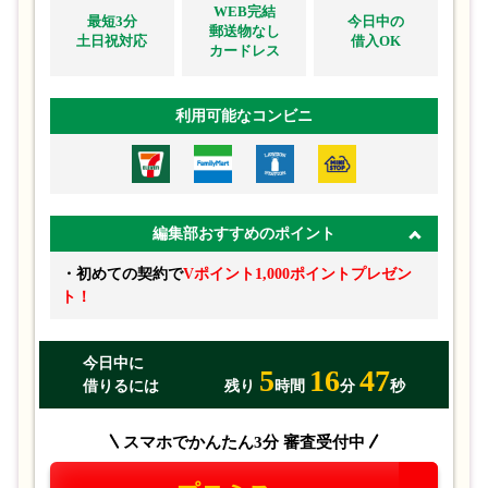
WEB完結
最短3分
今日中の
郵送物なし
土日祝対応
借入OK
カードレス
利用可能なコンビニ
金融事故は「信用情報機関」に登録されおり、
金融機関が審
査時にチェック
できるようになっています。
編集部おすすめのポイント
・初めての契約で
Vポイント1,000ポイントプレゼン
Point 3
他社からのお借入の状況
ト！
上記2つに加えて、
他社からの借入状況
も確認されていま
今日中に
5
16
47
す。
借りるには
残り
時間
分
秒
スマホでかんたん3分 審査受付中