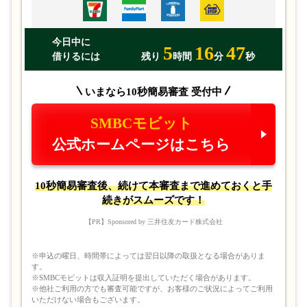
今日中に
申し込み時に必要な資料は、
免許証やパスポートなど、本人
5
16
47
借りるには
残り
時間
分
秒
確認資料のみ
です。
スマホと身分証さえあれば申込できる
の
で大変便利です。
いまなら10秒簡易審査 受付中
SMBCモビット
印鑑や保証人、担保などは不要で、希望借入額によっては収
入証明書が必要です。
公式ホームページはこちら
いかがでしたでしょうか？以上が金融機関が審査で確認して
10秒簡易審査後、続けて本審査まで進めておくと手
続きがスムーズです！
いるポイントと、申し込み時の必要な資料です。
【PR】Sponsored by 三井住友カード株式会社
申込情報で記入間違いがあったり嘘をついてしまうと、
審査
※申込の曜日、時間帯によっては翌日以降の取扱となる場合がありま
落ちするリスクが高まる
ため、間違いがないかしっかりと確
す。
認するようにしてくださいね。
※SMBCモビットは収入証明を提出していただく場合があります。
※他社ご利用の方でも審査可能ですが、お客様のご状況によってご利用
いただけない場合もございます。