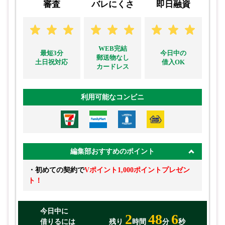
審査
バレにくさ
即日融資
WEB完結
最短3分
今日中の
郵送物なし
土日祝対応
借入OK
カードレス
利用可能なコンビニ
編集部おすすめのポイント
・初めての契約で
Vポイント1,000ポイントプレゼン
ト！
今日中に
2
48
5
借りるには
残り
時間
分
秒