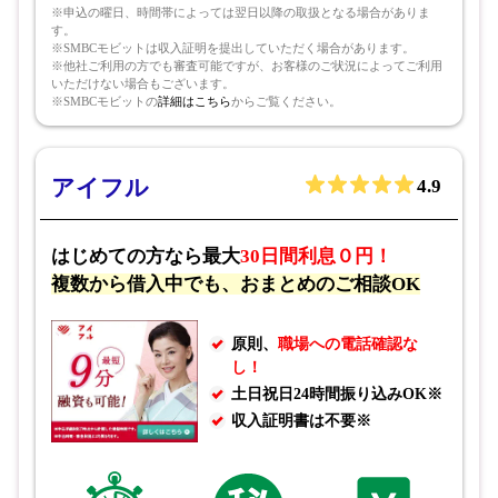
※申込の曜日、時間帯によっては翌日以降の取扱となる場合がありま
す。
※SMBCモビットは収入証明を提出していただく場合があります。
※他社ご利用の方でも審査可能ですが、お客様のご状況によってご利用
いただけない場合もございます。
※SMBCモビットの
詳細はこちら
からご覧ください。
アイフル
4.9
はじめての方なら最大
30日間利息０円！
複数から借入中でも、おまとめのご相談OK
原則、
職場への電話確認な
し！
土日祝日24時間振り込みOK※
収入証明書は不要※