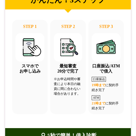
STEP 1
STEP 2
STEP 3
スマホで
最短審査
口座振込/ATM
お申し込み
20分で完了
で借入
※お申込時間や審
口座振込
査により本日の融
19時まで
に契約手
資に間に合わない
続き完了
場合があります。
ATM
21時まで
に契約手
続き完了
5秒で簡単！借入診断