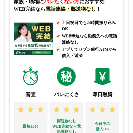
家族・職場に
バレたくない方
におすすめ
WEB完結なら
電話連絡・郵送物なし
！
土日祝日でも24時間振り込み
OK
WEB申込なら勤務先への電話
連絡なし
アプリでセブン銀行ATMから
借入・返済
審査
バレにくさ
即日融資
郵送物なし
今日中の
最短15分
WEB完結なら電
借入OK
話連絡なし