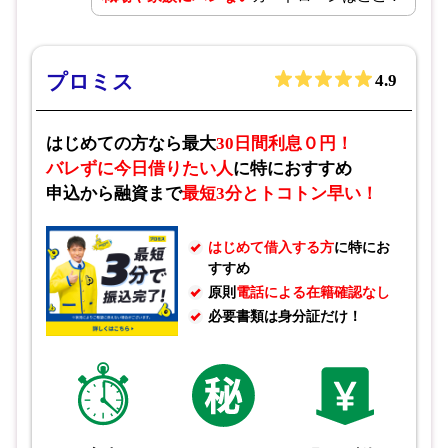
プロミス
4.9
はじめての方なら最大
30日間利息０円！
バレずに今日借りたい人
に特におすすめ
申込から融資まで
最短3分とトコトン早い！
はじめて借入する方
に特にお
すすめ
原則
電話による在籍確認なし
必要書類は身分証だけ！