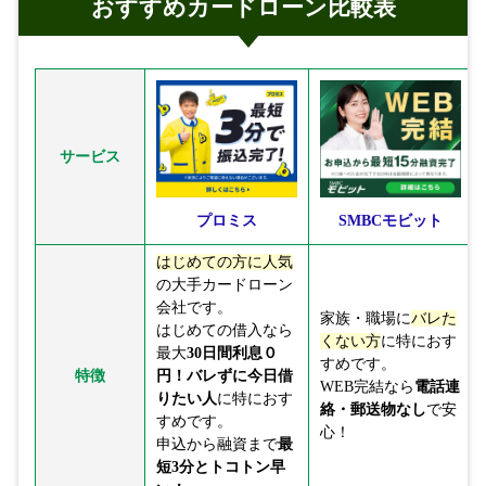
おすすめカードローン比較表
サービス
プロミス
SMBCモビット
はじめての方に人気
の大手カードローン
会社です。
家族・職場に
バレた
はじめての借入なら
くない方
に特におす
最大
30日間利息０
すめです。
特徴
円！
バレずに今日借
WEB完結なら
電話連
りたい人
に特におす
絡・郵送物なし
で安
すめです。
心！
申込から融資まで
最
短3分とトコトン早