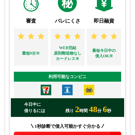
審査
バレにくさ
即日融資
WEB完結
最短今日中の
最短9分※
原則郵送物なし
借入OK※
カードレス※
利用可能なコンビニ
今日中に
2
48
5
借りるには
残り
時間
分
秒
1秒診断で借入可能かすぐ分かる