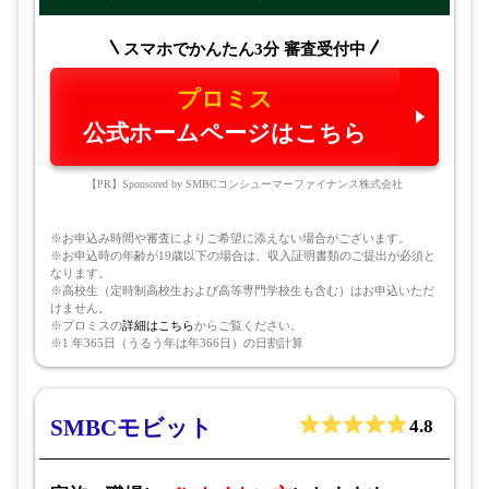
スマホでかんたん3分 審査受付中
プロミス
公式ホームページはこちら
【PR】Sponsored by SMBCコンシューマーファイナンス株式会社
※お申込み時間や審査によりご希望に添えない場合がございます。
※お申込時の年齢が19歳以下の場合は、収入証明書類のご提出が必須と
なります。
※高校生（定時制高校生および高等専門学校生も含む）はお申込いただ
けません。
※プロミスの
詳細はこちら
からご覧ください。
※1 年365日（うるう年は年366日）の日割計算
SMBCモビット
4.8