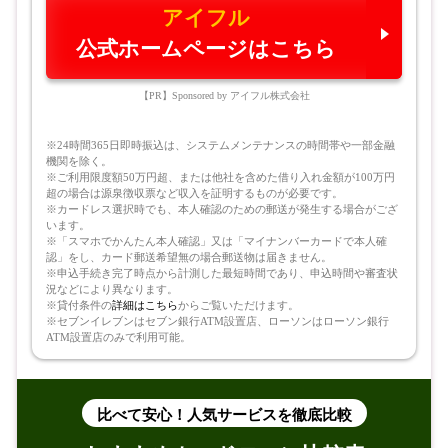
アイフル
公式ホームページはこちら
【PR】Sponsored by アイフル株式会社
※24時間365日即時振込は、システムメンテナンスの時間帯や一部金融
機関を除く。
※ご利用限度額50万円超、または他社を含めた借り入れ金額が100万円
超の場合は源泉徴収票など収入を証明するものが必要です。
※カードレス選択時でも、本人確認のための郵送が発生する場合がござ
います。
※「スマホでかんたん本人確認」又は「マイナンバーカードで本人確
認」をし、カード郵送希望無の場合郵送物は届きません。
※申込手続き完了時点から計測した最短時間であり、申込時間や審査状
況などにより異なります。
※貸付条件の
詳細はこちら
からご覧いただけます。
※セブンイレブンはセブン銀行ATM設置店、ローソンはローソン銀行
ATM設置店のみで利用可能。
比べて安心！人気サービスを徹底比較