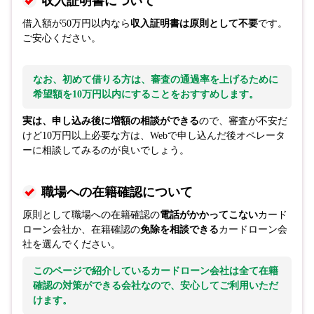
収入証明書について
借入額が50万円以内なら
収入証明書は原則として不要
です。
ご安心ください。
なお、初めて借りる方は、審査の通過率を上げるために
希望額を
10万円以内
にすることをおすすめします。
実は、申し込み後に増額の相談ができる
ので、審査が不安だ
けど10万円以上必要な方は、Webで申し込んだ後オペレータ
ーに相談してみるのが良いでしょう。
職場への在籍確認について
原則として職場への在籍確認の
電話がかかってこない
カード
ローン会社か、在籍確認の
免除を相談できる
カードローン会
社を選んでください。
このページで紹介しているカードローン会社は
全て在籍
確認の対策ができる会社
なので、安心してご利用いただ
けます。