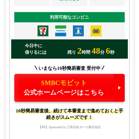
利用可能なコンビニ
今日中に
2
48
5
借りるには
残り
時間
分
秒
いまなら10秒簡易審査 受付中
SMBCモビット
公式ホームページはこちら
10秒簡易審査後、続けて本審査まで進めておくと手
続きがスムーズです！
【PR】Sponsored by 三井住友カード株式会社