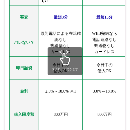
い！
審査
最短3分
最短15分
原則電話による在籍確
WEB完結なら
認なし
電話連絡なし
バレない？
郵送物なし
郵送物なし
カードレス
カードレス
今日中の
今日中の
即日融資
スクロールできます
借入OK
借入OK
金利
2.5%～18.0% ※1
3.0%～18.0%
借入限度額
800万円
800万円